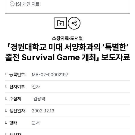
[S] 개인 자료
소장자료·도서별
「경원대학교 미대 서양화과의 ‘특별한’
졸전 Survival Game 개최」 보도자료
등록번호
MA-02-00002197
전자여부
전자
수집처
김용익
생산일자
2003 .12.13
형태
문서