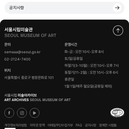
공지사항
문의
운영시간
화-금 : 오전 10시-오후 8시
semaaa@seoul.go.kr
토/일/공휴일
02-2124-7400
하절기(3-10월) : 오전 10시-오후 7시
위치
동절기(11-2월) : 오전 10시-오후 6시
서울특별시 종로구 평창문화로 101
휴관일
1월 1일/매주 월요일(공휴일 제외)
로
고
개인정보처리방침
저작권 정책
이메일무단수집거부
FAQ
공지사항
함께한 사람들