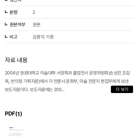
생산자
분량
2
원본여부
원본
비고
김용익 기증
자료 내용
2004년 경원대학교 미술대학 서양화과 졸업전시 운영위원회(손성진 조감
독, 반이정 기획자문)에서 각 언론사 문화부, 미술 전문지 편집부에게 보낸
보도자료이다. 보도자료에는 200...
더 보기
PDF(
)
1