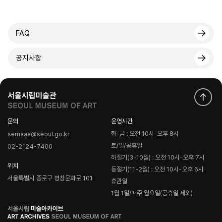
FAQ
공지사항
문의
운영시간
화-금 : 오전 10시-오후 8시
semaaa@seoul.go.kr
토/일/공휴일
02-2124-7400
하절기(3-10월) : 오전 10시-오후 7시
위치
동절기(11-2월) : 오전 10시-오후 6시
서울특별시 종로구 평창문화로 101
휴관일
1월 1일/매주 월요일(공휴일 제외)
로
고