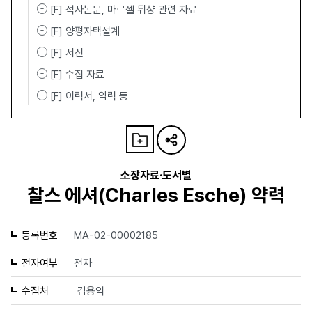
[F] 석사논문, 마르셀 뒤샹 관련 자료
[F] 양평자택설계
[F] 서신
[F] 수집 자료
[F] 이력서, 약력 등
소장자료·도서별
찰스 에셔(Charles Esche) 약력
등록번호
MA-02-00002185
전자여부
전자
수집처
김용익