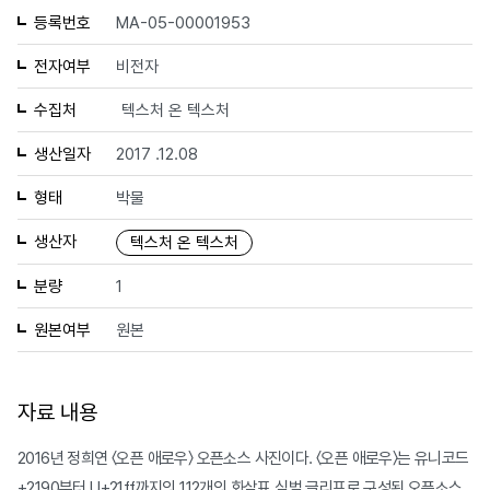
등록번호
MA-05-00001953
전자여부
비전자
수집처
텍스처 온 텍스처
생산일자
2017 .12.08
형태
박물
생산자
텍스처 온 텍스처
분량
1
원본여부
원본
자료 내용
2016년 정희연 〈오픈 애로우〉 오픈소스 사진이다. 〈오픈 애로우〉는 유니코드
+2190부터 U+21ff까지의 112개의 화살표 심벌 글리프로 구성된 오픈소스