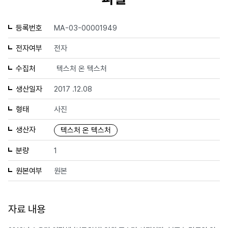
등록번호
MA-03-00001949
전자여부
전자
수집처
텍스처 온 텍스처
생산일자
2017 .12.08
형태
사진
생산자
텍스처 온 텍스처
분량
1
원본여부
원본
자료 내용