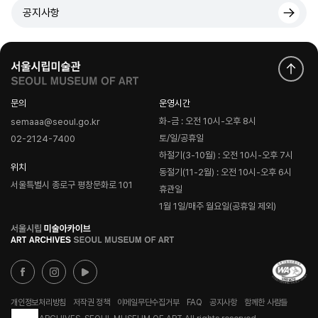
공지사항
문의
운영시간
화-금 : 오전 10시-오후 8시
semaaa@seoul.go.kr
토/일/공휴일
02-2124-7400
하절기(3-10월) : 오전 10시-오후 7시
위치
동절기(11-2월) : 오전 10시-오후 6시
서울특별시 종로구 평창문화로 101
휴관일
1월 1일/매주 월요일(공휴일 제외)
로
고
개인정보처리방침
저작권 정책
이메일무단수집거부
FAQ
공지사항
함께한 사람들