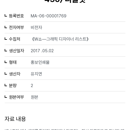
등록번호
MA-06-00001769
전자여부
비전자
수집처
《W쇼—그래픽 디자이너 리스트》
생산일자
2017 .05.02
형태
홍보인쇄물
생산자
유지연
분량
2
원본여부
원본
자료 내용