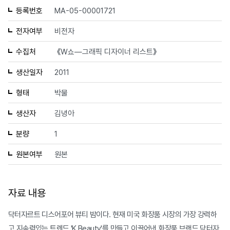
등록번호
MA-05-00001721
전자여부
비전자
수집처
《W쇼—그래픽 디자이너 리스트》
생산일자
2011
형태
박물
생산자
김녕아
분량
1
원본여부
원본
자료 내용
닥터자르트 디스어포어 뷰티 밤이다. 현재 미국 화장품 시장의 가장 강력하
고 지속력있는 트렌드 'K Beauty'를 만들고 이끌어낸 화장품 브랜드 닥터자