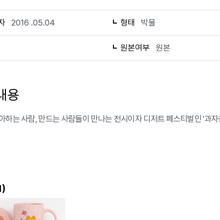
자
2016 .05.04
형태
박물
1
원본여부
원본
내용
아하는 사람, 만드는 사람들이 만나는 전시이자 디저트 페스티벌인 '과자전
.
)
1