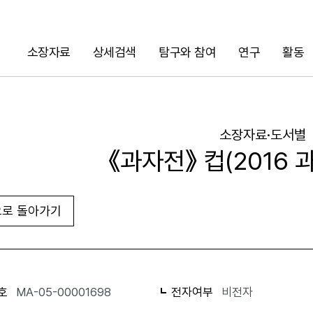
소장자료
상세검색
탐구와 참여
연구
활동
검색
소장자료·도서별
《과자전》 컵(2016 
로 돌아가기
URL 복사
화면인쇄
호
MA-05-00001698
전자여부
비전자