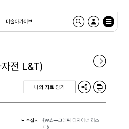
미술아카이브
과자전 L&T)
나의 자료 담기
수집처
《W쇼—그래픽 디자이너 리스
트》