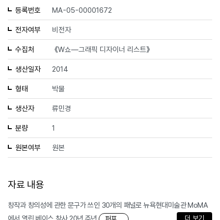
등록번호
MA-05-00001672
전자여부
비전자
수집처
《W쇼—그래픽 디자이너 리스트》
생산일자
2014
형태
박물
생산자
류민경
분량
1
원본여부
원본
자료 내용
창작과 창의성에 관한 문구가 쓰인 30개의 패널로 뉴욕현대미술관 MoMA
에서 열린 베이스 창사 20년 주년
더 보기
퍼포...