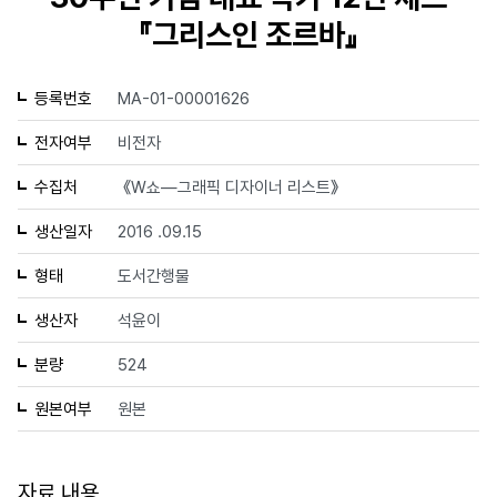
『그리스인 조르바』
등록번호
MA-01-00001626
전자여부
비전자
수집처
《W쇼—그래픽 디자이너 리스트》
생산일자
2016 .09.15
형태
도서간행물
생산자
석윤이
분량
524
원본여부
원본
자료 내용