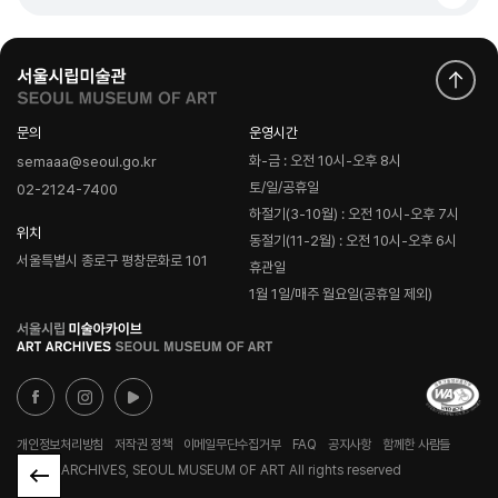
문의
운영시간
화-금 : 오전 10시-오후 8시
semaaa@seoul.go.kr
토/일/공휴일
02-2124-7400
하절기(3-10월) : 오전 10시-오후 7시
위치
동절기(11-2월) : 오전 10시-오후 6시
서울특별시 종로구 평창문화로 101
휴관일
1월 1일/매주 월요일(공휴일 제외)
로
고
개인정보처리방침
저작권 정책
이메일무단수집거부
FAQ
공지사항
함께한 사람들
© ART ARCHIVES, SEOUL MUSEUM OF ART All rights reserved