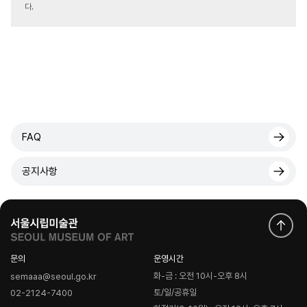
다.
FAQ
공지사항
문의
운영시간
화-금 : 오전 10시-오후 8시
semaaa@seoul.go.kr
토/일/공휴일
02-2124-7400