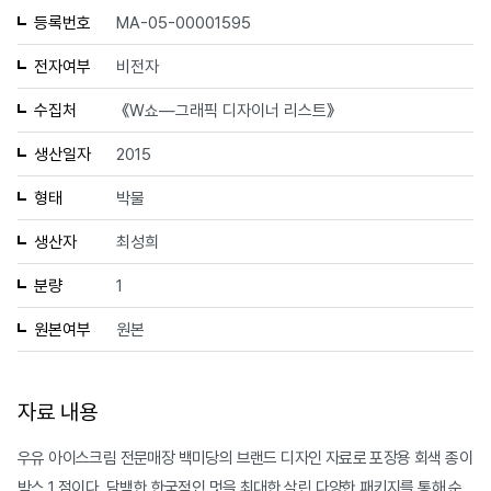
등록번호
MA-05-00001595
전자여부
비전자
수집처
《W쇼—그래픽 디자이너 리스트》
생산일자
2015
형태
박물
생산자
최성희
분량
1
원본여부
원본
자료 내용
우유 아이스크림 전문매장 백미당의 브랜드 디자인 자료로 포장용 회색 종이
박스 1 점이다. 담백한 한국적인 멋을 최대한 살린 다양한 패키지를 통해 순