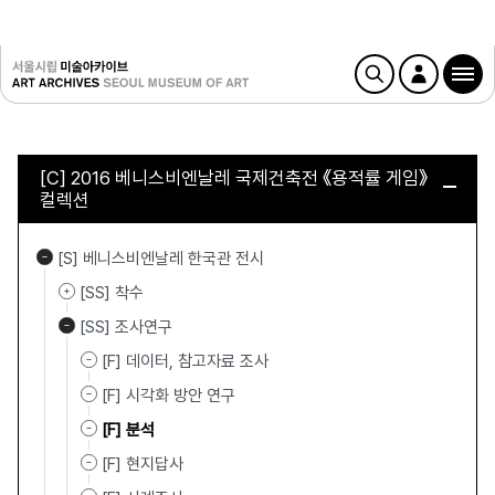
[C] 2016 베니스비엔날레 국제건축전 《용적률 게임》
컬렉션
[S] 베니스비엔날레 한국관 전시
[SS] 착수
[SS] 조사연구
[F] 데이터, 참고자료 조사
[F] 시각화 방안 연구
[F] 분석
[F] 현지답사