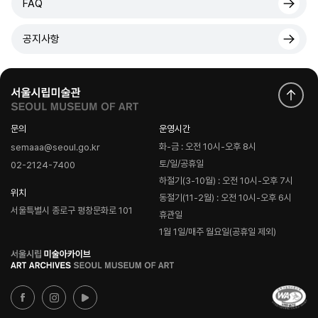
FAQ
공지사항
문의
운영시간
화-금 : 오전 10시-오후 8시
semaaa@seoul.go.kr
토/일/공휴일
02-2124-7400
하절기(3-10월) : 오전 10시-오후 7시
위치
동절기(11-2월) : 오전 10시-오후 6시
서울특별시 종로구 평창문화로 101
휴관일
1월 1일/매주 월요일(공휴일 제외)
로
고