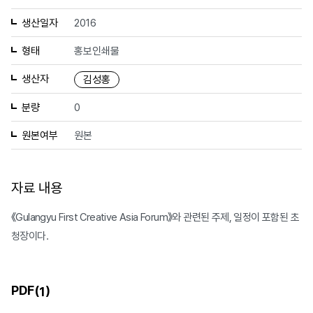
생산일자
2016
형태
홍보인쇄물
생산자
김성홍
분량
0
원본여부
원본
자료 내용
《Gulangyu First Creative Asia Forum》와 관련된 주제, 일정이 포함된 초
청장이다.
PDF(
)
1