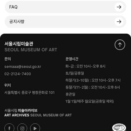
FAQ
공지사항
문의
운영시간
화-금 : 오전 10시-오후 8시
semaaa@seoul.go.kr
토/일/공휴일
02-2124-7400
하절기(3-10월) : 오전 10시-오후 7시
위치
동절기(11-2월) : 오전 10시-오후 6시
서울특별시 종로구 평창문화로 101
휴관일
1월 1일/매주 월요일(공휴일 제외)
로
고