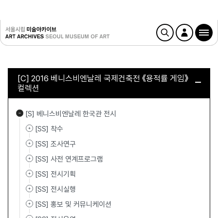
[C] 2016 베니스비엔날레 국제건축전 《용적률 게임》
컬렉션
[S] 베니스비엔날레 한국관 전시
[SS] 착수
[SS] 조사연구
[SS] 사전 연계프로그램
[SS] 전시기획
[SS] 전시실행
[SS] 홍보 및 커뮤니케이션