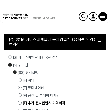
[C] 2016 베니스비엔날레 국제건축전 《용적률 게임》
컬렉션
[S] 베니스비엔날레 한국관 전시
[S] 귀국전
[SS] 전시실행
[F] 회의
[F] 코디네이션
[F] 공간 및 그래픽 디자인
[F] 추가 전시컨텐츠 기획제작