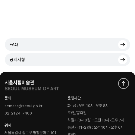
FAQ
공지사항
문의
운영시간
화-금 : 오전 10시-오후 8시
semaaa@seoul.go.kr
토/일/공휴일
02-2124-7400
하절기(3-10월) : 오전 10시-오후 7시
위치
동절기(11-2월) : 오전 10시-오후 6시
서울특별시 종로구 평창문화로 101
휴관일