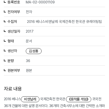
등록번호
MA-02-00001109
전자여부
전자
수집처
2016 베니스비엔날레 국제건축전 한국관 큐레이팅팀
생산일자
2017
형태
문서
생산자
김성홍
분량
36
원본여부
원본
자료 내용
2016 베니스
국제건축전 한국관
귀국전
비엔날레
《용적률 게임》
36개 건물에 대한 설명 문서이다. 36개의 건축사무소에 대한 간략한 소개와