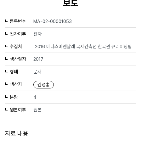
보도
등록번호
MA-02-00001053
전자여부
전자
수집처
2016 베니스비엔날레 국제건축전 한국관 큐레이팅팀
생산일자
2017
형태
문서
생산자
김성홍
분량
4
원본여부
원본
자료 내용