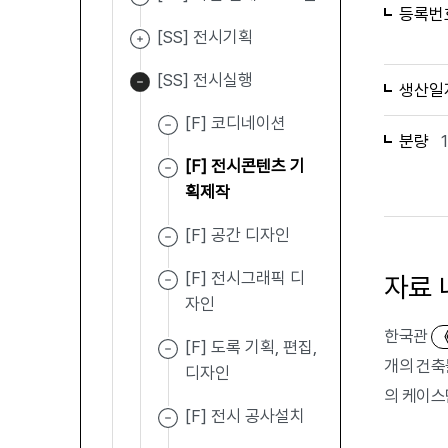
등록번
[SS] 전시기획
[SS] 전시실행
생산일
[F] 코디네이션
분량
[F] 전시콘텐츠 기
획제작
[F] 공간 디자인
[F] 전시그래픽 디
자료 
자인
한국관
[F] 도록 기획, 편집,
개의 건축
디자인
의 케이스
[F] 전시 공사설치