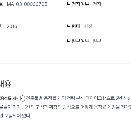
호
MA-03-00000705
전자여부
전자
자
2016
형태
사진
1
원본여부
원본
내용
건축물별 용적률 게임 전략 분석 다이어그램으로 2번 섹션
《용적률 게임》
물들이 각각 공간의 구성과 확장의 방식으로 어떻게 용적률 게임을 전개
만 포함되어 있다.