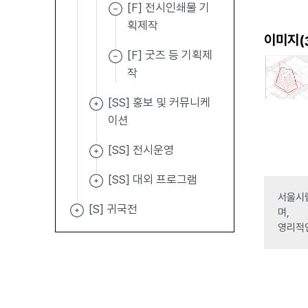
[F] 전시인쇄물 기
획제작
이미지(
[F] 굿즈 등 기획제
작
[SS] 홍보 및 커뮤니케
이션
[SS] 전시운영
[SS] 대외 프로그램
서울시립
[S] 귀국전
며,
영리적