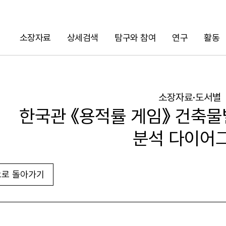
소장자료
상세검색
탐구와 참여
연구
활동
검색
소장자료·도서별
한국관 《용적률 게임》 건축물
분석 다이어
로 돌아가기
URL 복사
화면인쇄