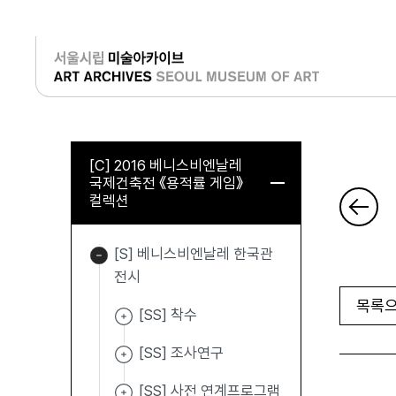
로그인
[C] 2016 베니스비엔날레
국제건축전 《용적률 게임》
컬렉션
[S] 베니스비엔날레 한국관
전시
목록으
[SS] 착수
[SS] 조사연구
[SS] 사전 연계프로그램