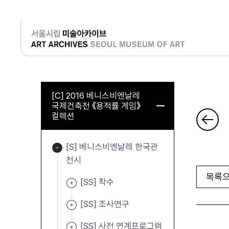
로그인
[C] 2016 베니스비엔날레
국제건축전 《용적률 게임》
컬렉션
[S] 베니스비엔날레 한국관
전시
목록으
[SS] 착수
[SS] 조사연구
[SS] 사전 연계프로그램