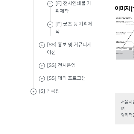
[F] 전시인쇄물 기
이미지(
획제작
[F] 굿즈 등 기획제
작
[SS] 홍보 및 커뮤니케
이션
[SS] 전시운영
[SS] 대외 프로그램
[S] 귀국전
서울시립
며,
영리적