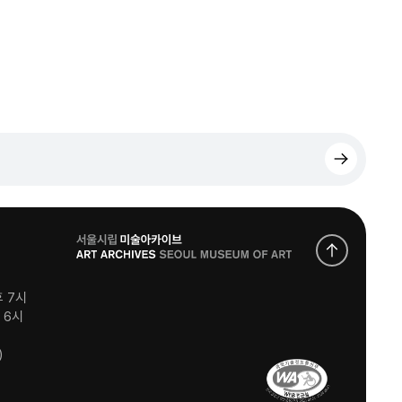
로
고
후 7시
후 6시
)