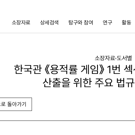
소장자료
상세검색
탐구와 참여
연구
활동
검색
소장자료·도서별
한국관 《용적률 게임》 1번 섹
산출을 위한 주요 법
로 돌아가기
URL 복사
화면인쇄