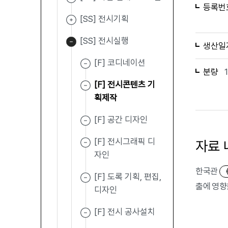
등록번
[SS] 전시기획
[SS] 전시실행
생산일
[F] 코디네이션
분량
[F] 전시콘텐츠 기
획제작
[F] 공간 디자인
[F] 전시그래픽 디
자료 
자인
한국관
[F] 도록 기획, 편집,
출에 영향
디자인
[F] 전시 공사설치