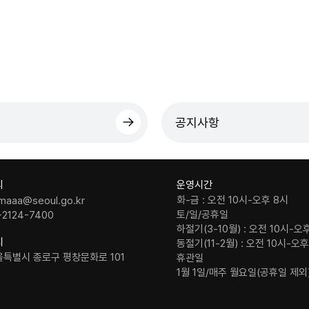
공지사항
의
운영시간
화-금 : 오전 10시-오후 8시
maaa@seoul.go.kr
토/일/공휴일
-2124-7400
하절기(3-10월) : 오전 10시-오
치
동절기(11-2월) : 오전 10시-오
울특별시 종로구 평창문화로 101
휴관일
1월 1일/매주 월요일(공휴일 제외