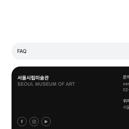
FAQ
문
se
02
위
서