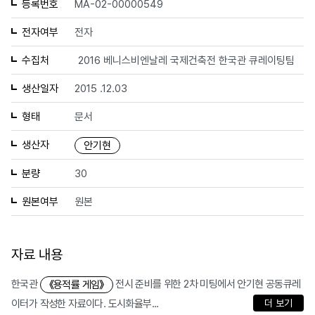
등록번호
MA-02-00000549
전자여부
전자
수집처
2016 베니스비엔날레 국제건축전 한국관 큐레이팅팀
생산일자
2015 .12.03
형태
문서
생산자
안기현
분량
30
원본여부
원본
자료 내용
한국관
전시 준비를 위한 2차 미팅에서 안기현 공동큐레
《용적률 게임》
이터가 작성한 자료이다. 도시화율부...
더 보기