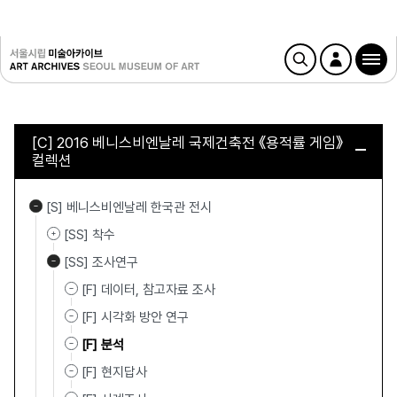
[C] 2016 베니스비엔날레 국제건축전 《용적률 게임》
컬렉션
[S] 베니스비엔날레 한국관 전시
[SS] 착수
[SS] 조사연구
[F] 데이터, 참고자료 조사
[F] 시각화 방안 연구
[F] 분석
[F] 현지답사