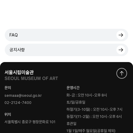
FAQ
공지사항
문의
운영시간
화-금 : 오전 10시-오후 8시
semaaa@seoul.go.kr
토/일/공휴일
02-2124-7400
하절기(3-10월) : 오전 10시-오후 7시
위치
동절기(11-2월) : 오전 10시-오후 6시
서울특별시 종로구 평창문화로 101
휴관일
1월 1일/매주 월요일(공휴일 제외)