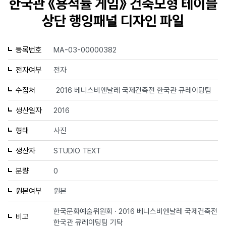
한국관 《용적률 게임》 건축모형 테이블
상단 행잉패널 디자인 파일
등록번호
MA-03-00000382
전자여부
전자
수집처
2016 베니스비엔날레 국제건축전 한국관 큐레이팅팀
생산일자
2016
형태
사진
생산자
STUDIO TEXT
분량
0
원본여부
원본
한국문화예술위원회 · 2016 베니스비엔날레 국제건축전
비고
한국관 큐레이팅팀 기탁