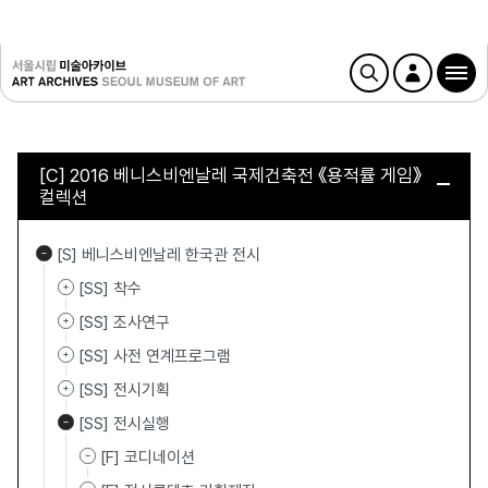
[C] 2016 베니스비엔날레 국제건축전 《용적률 게임》
컬렉션
[S] 베니스비엔날레 한국관 전시
[SS] 착수
[SS] 조사연구
[SS] 사전 연계프로그램
[SS] 전시기획
[SS] 전시실행
[F] 코디네이션