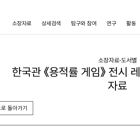
소장자료
상세검색
탐구와 참여
연구
활동
검색
소장자료·도서별
한국관 《용적률 게임》 전시 
자료
로 돌아가기
URL 복사
화면인쇄