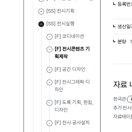
등록번
[SS] 전시기획
[SS] 전시실행
생산일
[F] 코디네이션
분량
[F] 전시콘텐츠 기
획제작
[F] 공간 디자인
[F] 전시그래픽 디
자료 
자인
한국관
[F] 도록 기획, 편집,
추가 전시
디자인
자료테이블 
[F] 전시 공사설치