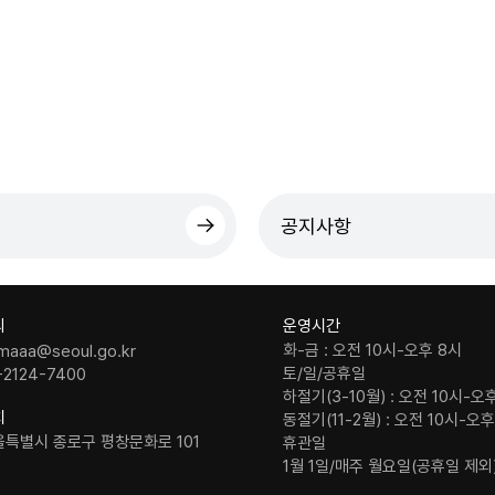
공지사항
의
운영시간
화-금 : 오전 10시-오후 8시
maaa@seoul.go.kr
토/일/공휴일
-2124-7400
하절기(3-10월) : 오전 10시-오
치
동절기(11-2월) : 오전 10시-오
울특별시 종로구 평창문화로 101
휴관일
1월 1일/매주 월요일(공휴일 제외