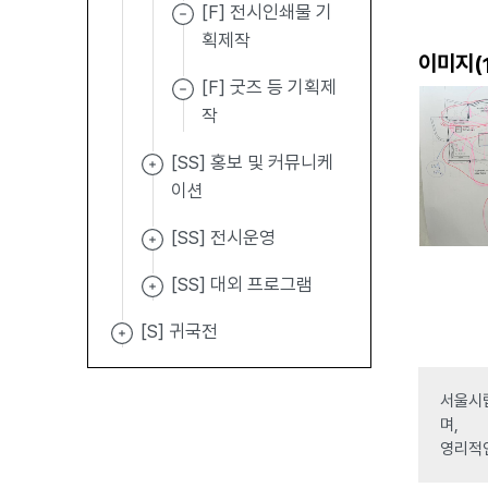
[F] 전시인쇄물 기
획제작
이미지(
[F] 굿즈 등 기획제
작
[SS] 홍보 및 커뮤니케
이션
[SS] 전시운영
[SS] 대외 프로그램
[S] 귀국전
서울시립
며,
영리적