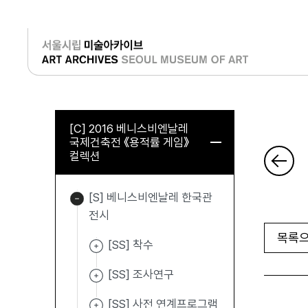
로그인
[C] 2016 베니스비엔날레
국제건축전 《용적률 게임》
컬렉션
[S] 베니스비엔날레 한국관
전시
목록으
[SS] 착수
[SS] 조사연구
[SS] 사전 연계프로그램