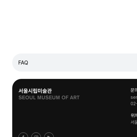
FAQ
문
se
02
위
서