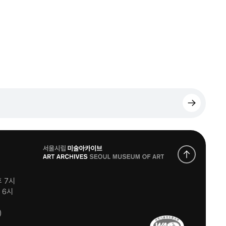
로
고
후 7시
후 6시
)