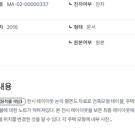
호
MA-02-00000337
전자여부
전자
자
2016
형태
문서
1
원본여부
원본
내용
전시 레이아웃 논의 평면도 자료로 건축모형 테이블, 주택
《용적률 게임》
물에 대한 노트가 적혀져있다. 본 전시 레이아웃을 보면 최종 레이아웃에서
위치를 변경한 것을 알 수 있다. 각 주택 모형에 내부 사진...