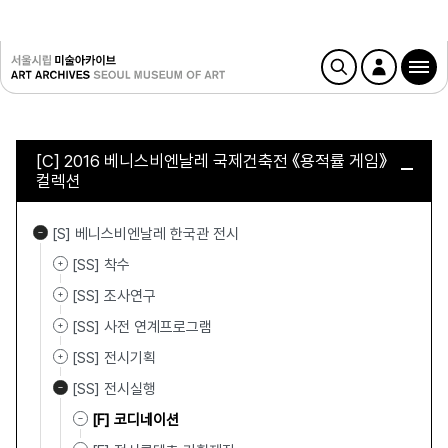
[C] 2016 베니스비엔날레 국제건축전 《용적률 게임》
컬렉션
[S] 베니스비엔날레 한국관 전시
[SS] 착수
[SS] 조사연구
[SS] 사전 연계프로그램
[SS] 전시기획
[SS] 전시실행
[F] 코디네이션