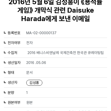
2016년 5월 6일 김성홍이 《용적률
게임》 개막식 관련 Daisuke
Harada에게 보낸 이메일
등록번호
MA-02-00000137
전자여부
전자
수집처
2016 베니스비엔날레 국제건축전 한국관 큐레이팅팀
생산일자
2016 .05.06
형태
문서
생산자
김성홍
분량
1
원본여부
원본