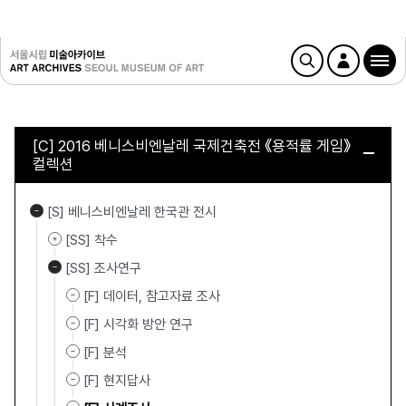
[C] 2016 베니스비엔날레 국제건축전 《용적률 게임》
컬렉션
[S] 베니스비엔날레 한국관 전시
[SS] 착수
[SS] 조사연구
[F] 데이터, 참고자료 조사
[F] 시각화 방안 연구
[F] 분석
[F] 현지답사