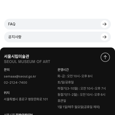
FAQ
공지사항
문의
운영시간
화-금 : 오전 10시-오후 8시
semaaa@seoul.go.kr
토/일/공휴일
02-2124-7400
하절기(3-10월) : 오전 10시-오후 7시
위치
동절기(11-2월) : 오전 10시-오후 6시
서울특별시 종로구 평창문화로 101
휴관일
1월 1일/매주 월요일(공휴일 제외)
로