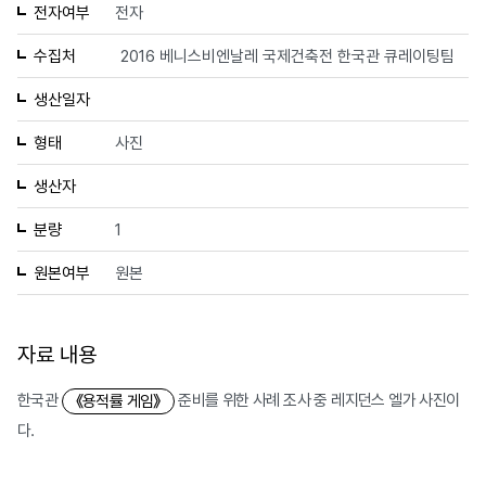
전자여부
전자
수집처
2016 베니스비엔날레 국제건축전 한국관 큐레이팅팀
생산일자
형태
사진
생산자
분량
1
원본여부
원본
자료 내용
한국관
준비를 위한 사례 조사 중 레지던스 엘가 사진이
《용적률 게임》
다.