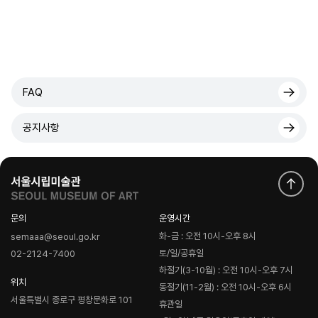
FAQ
공지사항
문의
운영시간
화-금 : 오전 10시-오후 8시
semaaa@seoul.go.kr
토/일/공휴일
02-2124-7400
하절기(3-10월) : 오전 10시-오후 7시
위치
동절기(11-2월) : 오전 10시-오후 6시
서울특별시 종로구 평창문화로 101
휴관일