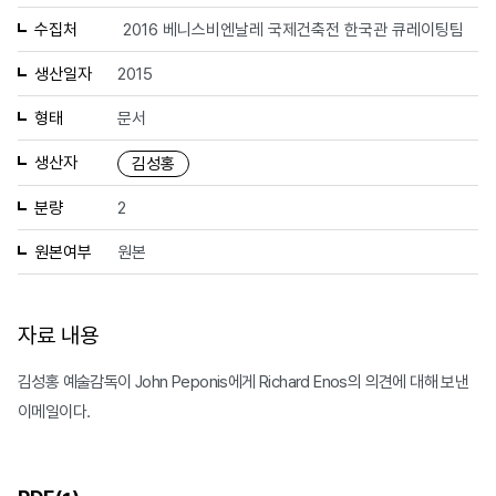
수집처
2016 베니스비엔날레 국제건축전 한국관 큐레이팅팀
생산일자
2015
형태
문서
생산자
김성홍
분량
2
원본여부
원본
자료 내용
김성홍 예술감독이 John Peponis에게 Richard Enos의 의견에 대해 보낸
이메일이다.