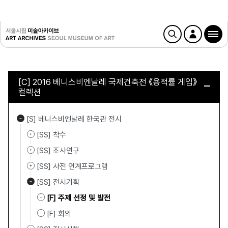
[C] 2016 베니스비엔날레 국제건축전 《용적률 게임》
컬렉션
[S] 베니스비엔날레 한국관 전시
[SS] 착수
[SS] 조사연구
[SS] 사전 연계프로그램
[SS] 전시기획
[F] 주제 선정 및 발전
[F] 회의