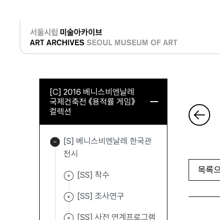
로그인
[C] 2016 베니스비엔날레
국제건축전 《용적률 게임》
컬렉션
[S] 베니스비엔날레 한국관
전시
목록으
[SS] 착수
[SS] 조사연구
[SS] 사전 연계프로그램