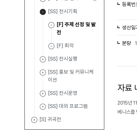
등록번
[SS] 전시기획
[F] 주제 선정 및 발
생산일
전
분량
[F] 회의
[SS] 전시실행
[SS] 홍보 및 커뮤니케
이션
자료 
[SS] 전시운영
2015년 
[SS] 대외 프로그램
베니스를 방
[S] 귀국전