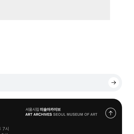
로
고
후 7시