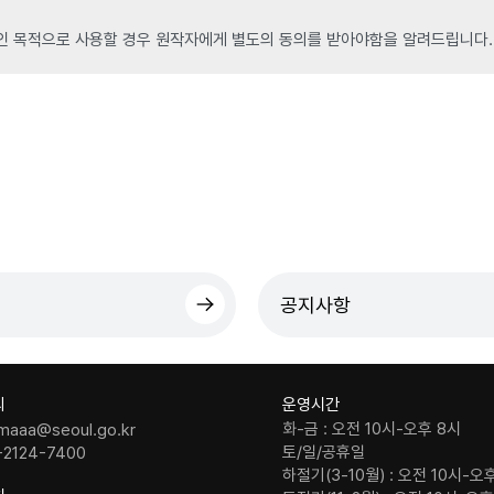
인 목적으로 사용할 경우 원작자에게 별도의 동의를 받아야함을 알려드립니다.
공지사항
의
운영시간
화-금 : 오전 10시-오후 8시
maaa@seoul.go.kr
토/일/공휴일
-2124-7400
하절기(3-10월) : 오전 10시-오