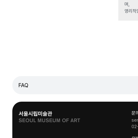
며,
영리적
FAQ
문
se
02