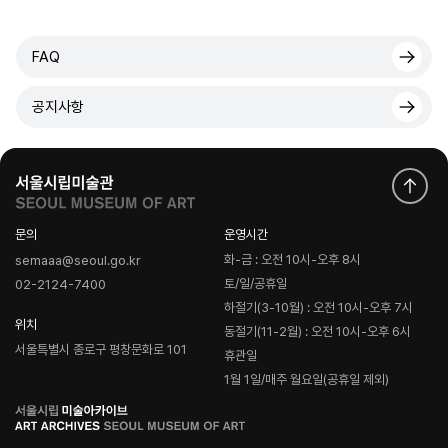
FAQ
공지사항
문의
운영시간
화-금 : 오전 10시-오후 8시
semaaa@seoul.go.kr
토/일/공휴일
02-2124-7400
하절기(3-10월) : 오전 10시-오후 7시
위치
동절기(11-2월) : 오전 10시-오후 6시
서울특별시 종로구 평창문화로 101
휴관일
1월 1일/매주 월요일(공휴일 제외)
로
고