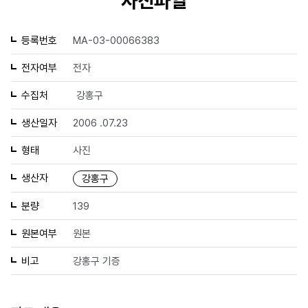
사진파일
등록번호
MA-03-00066383
전자여부
전자
수집처
강홍구
생산일자
2006 .07.23
형태
사진
생산자
강홍구
분량
139
원본여부
원본
비고
강홍구 기증