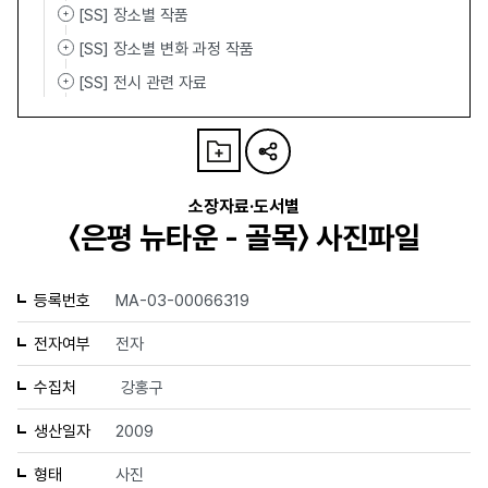
[SS] 장소별 작품
[SS] 장소별 변화 과정 작품
[SS] 전시 관련 자료
소장자료·도서별
〈은평 뉴타운 - 골목〉 사진파일
등록번호
MA-03-00066319
전자여부
전자
수집처
강홍구
생산일자
2009
형태
사진