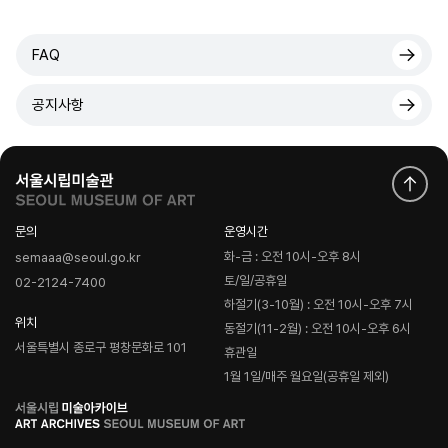
FAQ
공지사항
문의
운영시간
화-금 : 오전 10시-오후 8시
semaaa@seoul.go.kr
토/일/공휴일
02-2124-7400
하절기(3-10월) : 오전 10시-오후 7시
위치
동절기(11-2월) : 오전 10시-오후 6시
서울특별시 종로구 평창문화로 101
휴관일
1월 1일/매주 월요일(공휴일 제외)
로
고