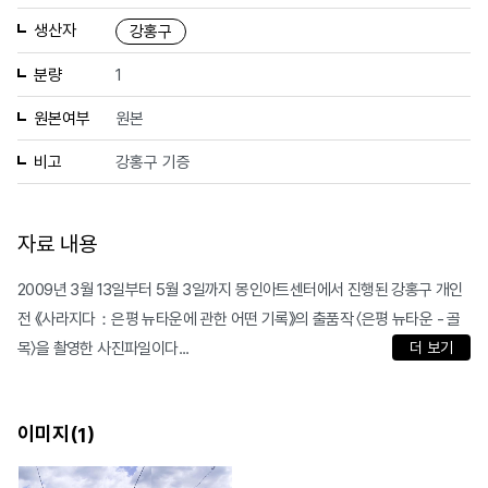
생산자
강홍구
분량
1
원본여부
원본
비고
강홍구 기증
자료 내용
2009년 3월 13일부터 5월 3일까지 몽인아트센터에서 진행된 강홍구 개인
전 《사라지다：은평 뉴타운에 관한 어떤 기록》의 출품작 〈은평 뉴타운 - 골
목〉을 촬영한 사진파일이다...
더 보기
이미지(
)
1