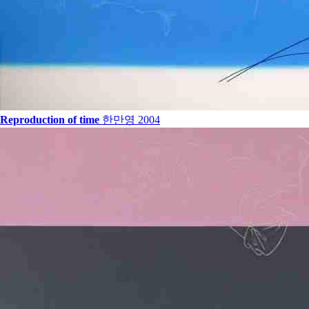
Reproduction of time
한만영
2004