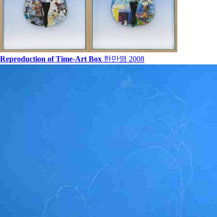
Reproduction of Time-Art Box
한만영
2008