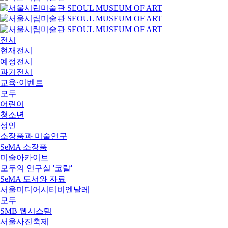
전시
현재전시
예정전시
과거전시
교육·이벤트
모두
어린이
청소년
성인
소장품과 미술연구
SeMA 소장품
미술아카이브
모두의 연구실 '코랄'
SeMA 도서와 자료
서울미디어시티비엔날레
모두
SMB 웹시스템
서울사진축제