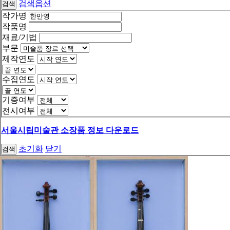
검색옵션
검색
작가명
작품명
재료/기법
부문
제작연도
수집연도
기증여부
전시여부
서울시립미술관 소장품 정보 다운로드
초기화
닫기
검색