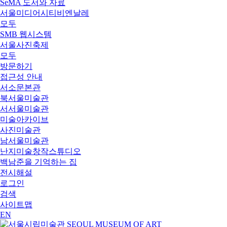
SeMA 도서와 자료
서울미디어시티비엔날레
모두
SMB 웹시스템
서울사진축제
모두
방문하기
접근성 안내
서소문본관
북서울미술관
서서울미술관
미술아카이브
사진미술관
남서울미술관
난지미술창작스튜디오
백남준을 기억하는 집
전시해설
로그인
검색
사이트맵
EN