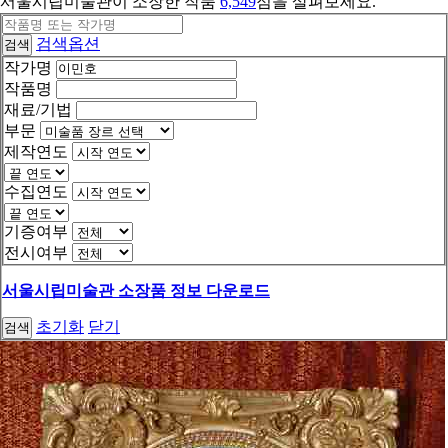
서울시립미술관이 소장한 작품
6,549
점을 살펴보세요.
검색옵션
검색
작가명
작품명
재료/기법
부문
제작연도
수집연도
기증여부
전시여부
서울시립미술관 소장품 정보 다운로드
초기화
닫기
검색