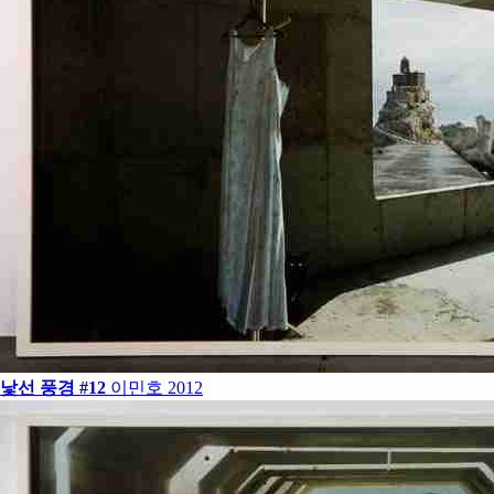
낯선 풍경 #12
이민호
2012