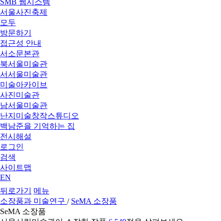
SMB 웹시스템
서울사진축제
모두
방문하기
접근성 안내
서소문본관
북서울미술관
서서울미술관
미술아카이브
사진미술관
남서울미술관
난지미술창작스튜디오
백남준을 기억하는 집
전시해설
로그인
검색
사이트맵
EN
뒤로가기
메뉴
소장품과 미술연구
/
SeMA 소장품
SeMA 소장품