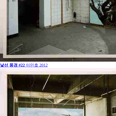
낯선 풍경 #22
이민호
2012