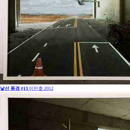
낯선 풍경 #13
이민호
2012