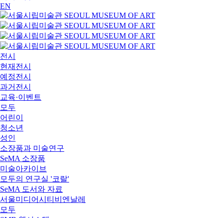
EN
전시
현재전시
예정전시
과거전시
교육·이벤트
모두
어린이
청소년
성인
소장품과 미술연구
SeMA 소장품
미술아카이브
모두의 연구실 '코랄'
SeMA 도서와 자료
서울미디어시티비엔날레
모두