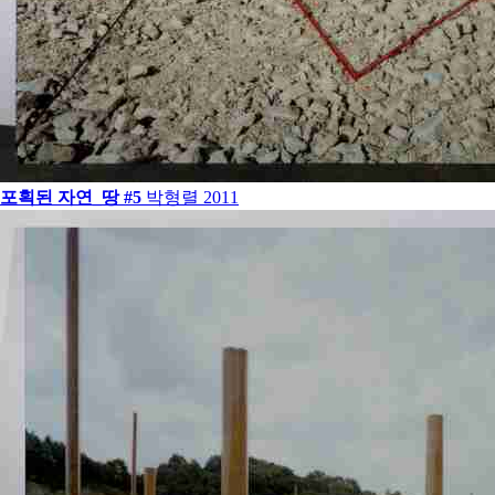
포획된 자연_땅 #5
박형렬
2011