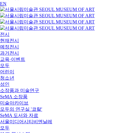
EN
전시
현재전시
예정전시
과거전시
교육·이벤트
모두
어린이
청소년
성인
소장품과 미술연구
SeMA 소장품
미술아카이브
모두의 연구실 '코랄'
SeMA 도서와 자료
서울미디어시티비엔날레
모두