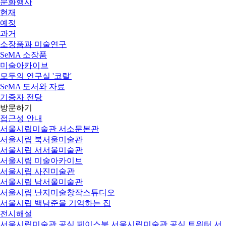
문화행사
현재
예정
과거
소장품과 미술연구
SeMA 소장품
미술아카이브
모두의 연구실 '코랄'
SeMA 도서와 자료
기증자 전당
방문하기
접근성 안내
서울시립미술관 서소문본관
서울시립 북서울미술관
서울시립 서서울미술관
서울시립 미술아카이브
서울시립 사진미술관
서울시립 남서울미술관
서울시립 난지미술창작스튜디오
서울시립 백남준을 기억하는 집
전시해설
서울시립미술관 공식 페이스북
서울시립미술관 공식 트위터
서