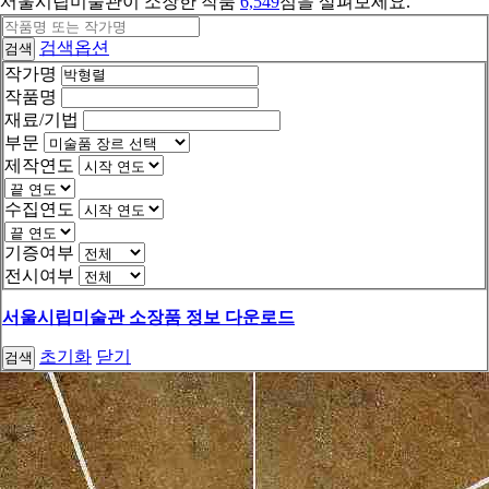
서울시립미술관이 소장한 작품
6,549
점을 살펴보세요.
검색옵션
검색
작가명
작품명
재료/기법
부문
제작연도
수집연도
기증여부
전시여부
서울시립미술관 소장품 정보 다운로드
초기화
닫기
검색