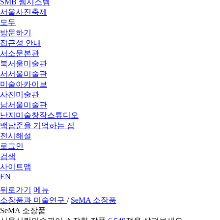
SMB 웹시스템
서울사진축제
모두
방문하기
접근성 안내
서소문본관
북서울미술관
서서울미술관
미술아카이브
사진미술관
남서울미술관
난지미술창작스튜디오
백남준을 기억하는 집
전시해설
로그인
검색
사이트맵
EN
뒤로가기
메뉴
소장품과 미술연구
/
SeMA 소장품
SeMA 소장품