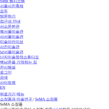
SMB 웹시스템
서울사진축제
모두
방문하기
접근성 안내
서소문본관
북서울미술관
서서울미술관
미술아카이브
사진미술관
남서울미술관
난지미술창작스튜디오
백남준을 기억하는 집
전시해설
로그인
검색
사이트맵
EN
뒤로가기
메뉴
소장품과 미술연구
/
SeMA 소장품
SeMA 소장품