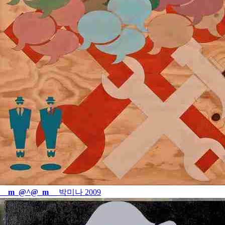
__m_@^@_m__
박미나
2009