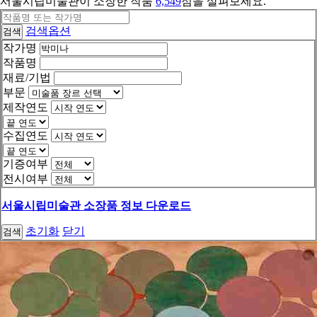
서울시립미술관이 소장한 작품
6,549
점을 살펴보세요.
검색옵션
검색
작가명
작품명
재료/기법
부문
제작연도
수집연도
기증여부
전시여부
서울시립미술관 소장품 정보 다운로드
초기화
닫기
검색