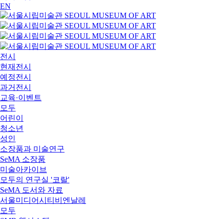
EN
전시
현재전시
예정전시
과거전시
교육·이벤트
모두
어린이
청소년
성인
소장품과 미술연구
SeMA 소장품
미술아카이브
모두의 연구실 '코랄'
SeMA 도서와 자료
서울미디어시티비엔날레
모두