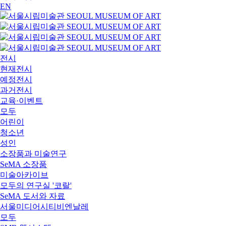
EN
전시
현재전시
예정전시
과거전시
교육·이벤트
모두
어린이
청소년
성인
소장품과 미술연구
SeMA 소장품
미술아카이브
모두의 연구실 '코랄'
SeMA 도서와 자료
서울미디어시티비엔날레
모두