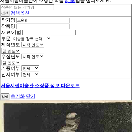
서울시립미술관이 소장한 작품
6,549
점을 살펴보세요.
검색옵션
검색
작가명
작품명
재료/기법
부문
제작연도
수집연도
기증여부
전시여부
서울시립미술관 소장품 정보 다운로드
초기화
닫기
검색