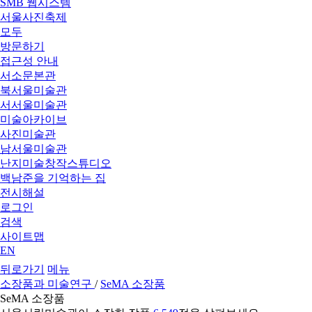
SMB 웹시스템
서울사진축제
모두
방문하기
접근성 안내
서소문본관
북서울미술관
서서울미술관
미술아카이브
사진미술관
남서울미술관
난지미술창작스튜디오
백남준을 기억하는 집
전시해설
로그인
검색
사이트맵
EN
뒤로가기
메뉴
소장품과 미술연구
/
SeMA 소장품
SeMA 소장품