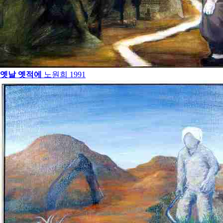
옛날 옛적에
노원희
1991