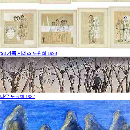
'98 가족 시리즈
노원희
1998
나무
노원희
1982