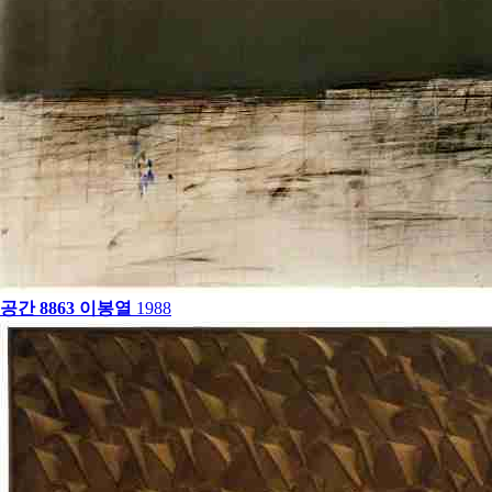
공간 8863
이봉열
1988