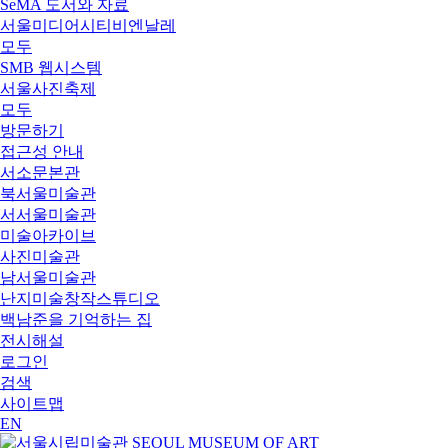
SeMA 도서와 자료
서울미디어시티비엔날레
모두
SMB 웹시스템
서울사진축제
모두
방문하기
접근성 안내
서소문본관
북서울미술관
서서울미술관
미술아카이브
사진미술관
남서울미술관
난지미술창작스튜디오
백남준을 기억하는 집
전시해설
로그인
검색
사이트맵
EN