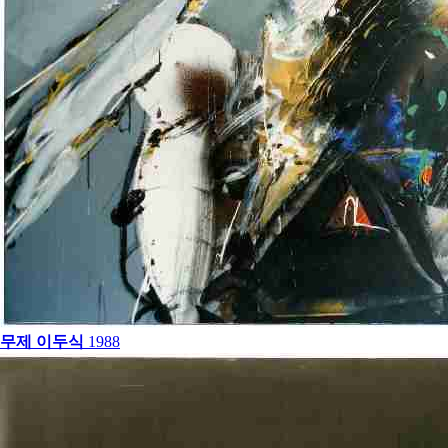
무제
이두식
1988