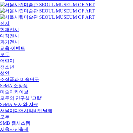
전시
현재전시
예정전시
과거전시
교육·이벤트
모두
어린이
청소년
성인
소장품과 미술연구
SeMA 소장품
미술아카이브
모두의 연구실 '코랄'
SeMA 도서와 자료
서울미디어시티비엔날레
모두
SMB 웹시스템
서울사진축제