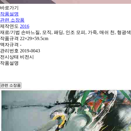
바로가기
작품설명
관련 소장품
제작연도
2016
재료/기법
손바느질, 모직, 패딩, 인조 모피, 가죽, 매쉬 천, 형광색
작품규격
22×29×59.5cm
액자규격
-
관리번호
2019-0043
전시상태
비전시
작품설명
관련 소장품