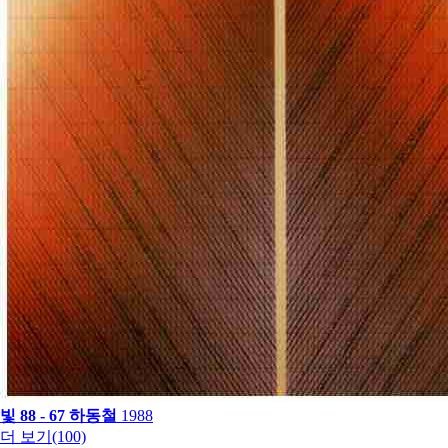
빛 88 - 67
하동철
1988
더 보기(100)