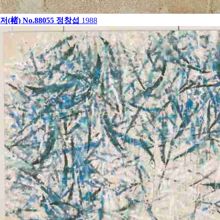
저(楮) No.88055
정창섭
1988