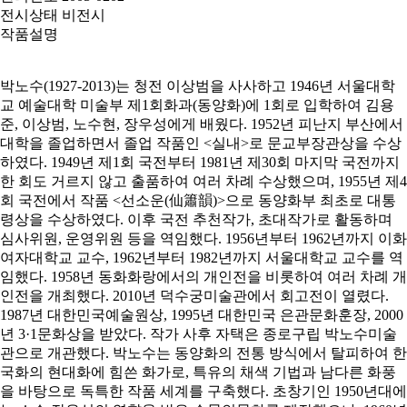
전시상태
비전시
작품설명
박노수(1927-2013)는 청전 이상범을 사사하고 1946년 서울대학
교 예술대학 미술부 제1회화과(동양화)에 1회로 입학하여 김용
준, 이상범, 노수현, 장우성에게 배웠다. 1952년 피난지 부산에서
대학을 졸업하면서 졸업 작품인 <실내>로 문교부장관상을 수상
하였다. 1949년 제1회 국전부터 1981년 제30회 마지막 국전까지
한 회도 거르지 않고 출품하여 여러 차례 수상했으며, 1955년 제4
회 국전에서 작품 <선소운(仙簫韻)>으로 동양화부 최초로 대통
령상을 수상하였다. 이후 국전 추천작가, 초대작가로 활동하며
심사위원, 운영위원 등을 역임했다. 1956년부터 1962년까지 이화
여자대학교 교수, 1962년부터 1982년까지 서울대학교 교수를 역
임했다. 1958년 동화화랑에서의 개인전을 비롯하여 여러 차례 개
인전을 개최했다. 2010년 덕수궁미술관에서 회고전이 열렸다.
1987년 대한민국예술원상, 1995년 대한민국 은관문화훈장, 2000
년 3·1문화상을 받았다. 작가 사후 자택은 종로구립 박노수미술
관으로 개관했다. 박노수는 동양화의 전통 방식에서 탈피하여 한
국화의 현대화에 힘쓴 화가로, 특유의 채색 기법과 남다른 화풍
을 바탕으로 독특한 작품 세계를 구축했다. 초창기인 1950년대에