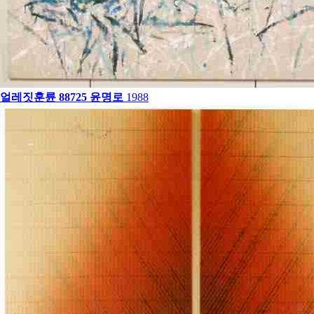
얼레짓훈륜 88725
윤명로
1988