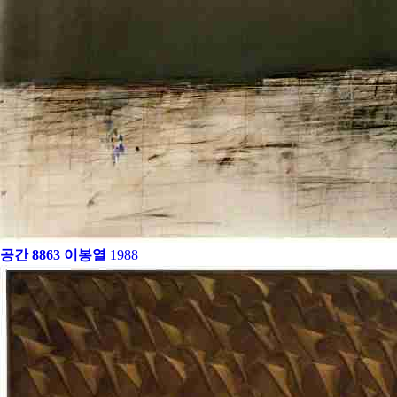
공간 8863
이봉열
1988