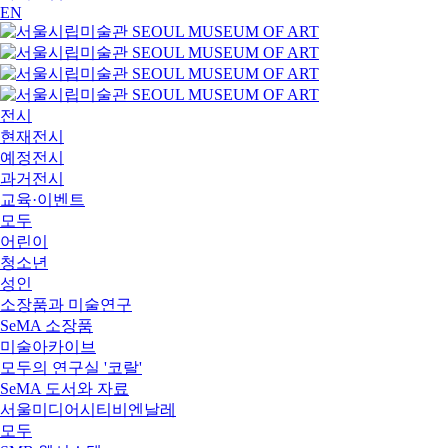
EN
전시
현재전시
예정전시
과거전시
교육·이벤트
모두
어린이
청소년
성인
소장품과 미술연구
SeMA 소장품
미술아카이브
모두의 연구실 '코랄'
SeMA 도서와 자료
서울미디어시티비엔날레
모두