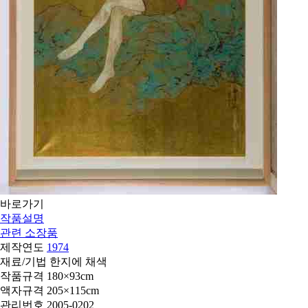
바로가기
작품설명
관련 소장품
제작연도
1974
재료/기법
한지에 채색
작품규격
180×93cm
액자규격
205×115cm
관리번호
2005-0202